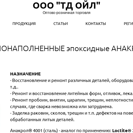
ООО "ТД ОЙЛ"
Оптово-розничная торговля
ПРОДУКЦИЯ
СТАТЬИ
КОНТАКТЫ
РЕГ
ЛОНАПОЛНЕННЫЕ эпоксидные АНА
НАЗНАЧЕНИЕ
- Восстановление и ремонт различных деталей, оборудов
т.д..
- Ремонт и восстановление литейных форм, отливок, лека
- Ремонт пробоин, вмятин, царапин, трещин, неплотности
случаях, где сварка невозможна или затруднена.
- Заделка раковин, сколов, трещин и т.п. дефектов на по
обработанных литых деталей.
Анакрол® 4001 (сталь) - аналог по применению:
Loctite® 