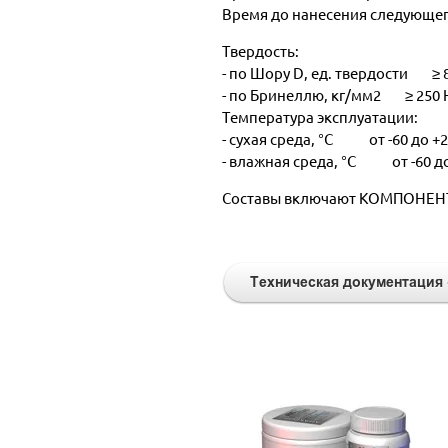
Время до нанесения следующе
Твердость:
- по Шору D, ед. твердости ≥ 
- по Бринеллю, кг/мм2 ≥ 250 
Температура эксплуатации:
- сухая среда, °С от -60 до +
- влажная среда, °С от -60 д
Составы включают КОМПОНЕНТ 