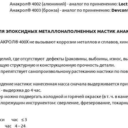
Анакрол® 4002 (алюминий) - аналог по применению:
Loct
Анакрол® 4003 (бронза) - аналог по применению:
Devcon®
ЛЯ ЭПОКСИДНЫХ МЕТАЛЛОНАПОЛНЕННЫХ МАСТИК АНАКР
КРОЛ® 400Х не вызывают коррозии металлов и сплавов, хими
делий, где отсутствуют дефекты (раковины, выбоины, износ, в
щую структурную и конструкционную прочность детали.
 препятствует самопроизвольному растеканию мастики по пов
дение мастики: нанесенная масса сначала выдерживается при 
- выдержка до 4 час.
ожно подвергать холодной и горячей окраске (в т. ч. в каме
лорежущим инструментом: сверление, фрезерование, токарн
меси час ≤ 3
 час 4 – 24