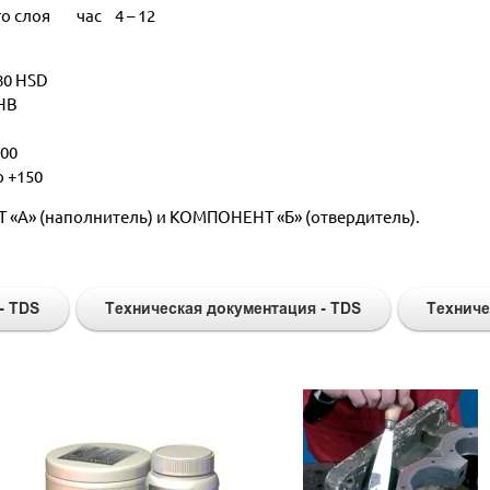
го слоя час 4 – 12
80 HSD
HB
200
о +150
«А» (наполнитель) и КОМПОНЕНТ «Б» (отвердитель).