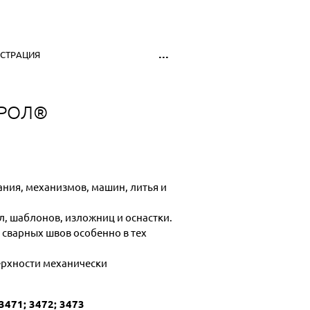
...
ИСТРАЦИЯ
КРОЛ®
ания, механизмов, машин, литья и
л, шаблонов, изложниц и оснастки.
 сварных швов особенно в тех
верхности механически
3471; 3472; 3473